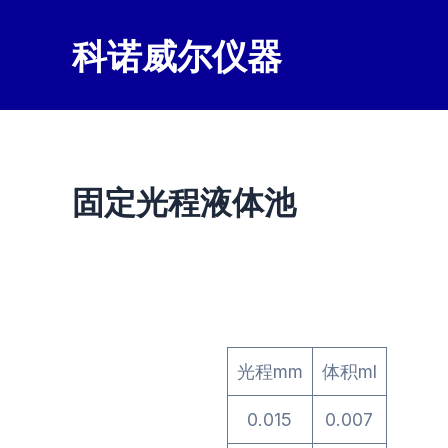
跳
至
科诺威尔仪器
内
容
固定光程液体池
光程mm
体积ml
0.015
0.007