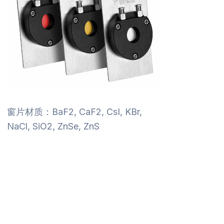
窗片材质：BaF2, CaF2, CsI, KBr,
NaCl, SiO2, ZnSe, ZnS