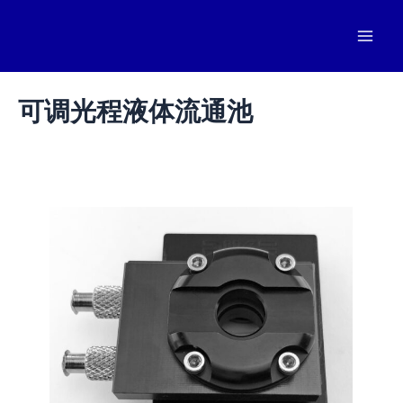
跳
至
Mai
内
容
Men
可调光程液体流通池