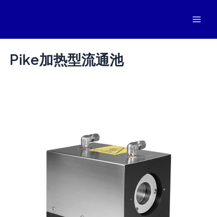
跳
至
Mai
内
容
Men
Pike加热型流通池